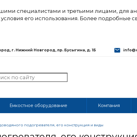
шими специалистами и третьими лицами, для ан
 условия его использования. Более подробные 
од, г. Нижний Новгород, пр. Бусыгина, д. 1Б
info@
Емкостное оборудование
Компания
доводяного подогревателя, его конструкция и виды
огревателя, его конструкци