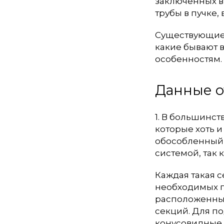
заключённых в
трубы в пучке,
Существующие 
какие бывают 
особенностям.
Данные о
1. В большинст
которые хоть и
обособленный,
системой, так 
Каждая такая 
необходимых п
расположенных
секций. Для п
конусовидные 