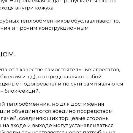
ух. Нагреваемая вода пропускается сквозь
оходя внутри кожуха.
рубных теплообменников обуславливают то,
ения и прочим конструкционным
щем.
пают в качестве самостоятельных агрегатов,
бжения и т.д), но представляют собой
дяные подогреватели по сути сами являются
– блок-секций.
ный теплообменник, но для достижения
кции объединяются воедино посредством
калачей, соединяющих торцевые стороны
на входе и выходе могут устанавливаться
й воды осуществляется через патрубки на