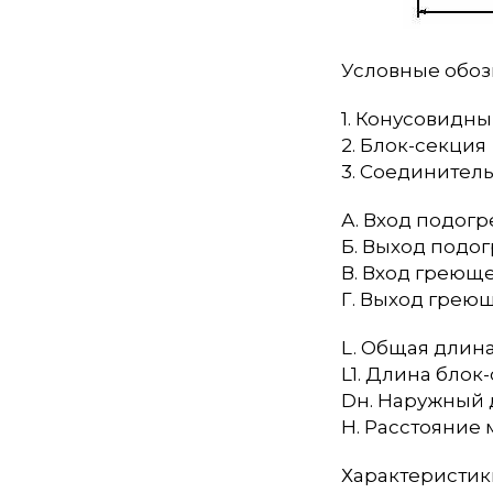
Условные обоз
1. Конусовидн
2. Блок-секция
3. Соединител
А. Вход подог
Б. Выход подо
В. Вход греющ
Г. Выход грею
L. Общая длин
L1. Длина блок
Dн. Наружный 
H. Расстояние
Характеристики