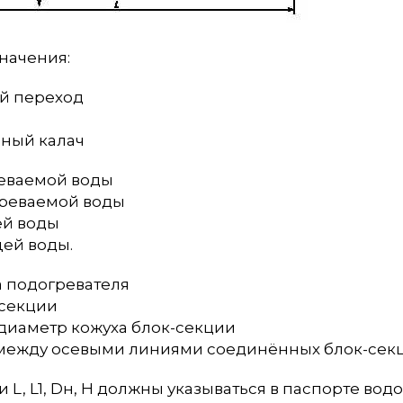
начения:
ый переход
ьный калач
реваемой воды
греваемой воды
ей воды
щей воды.
а подогревателя
-секции
диаметр кожуха блок-секции
 между осевыми линиями соединённых блок-сек
 L, L1, Dн, H должны указываться в паспорте вод