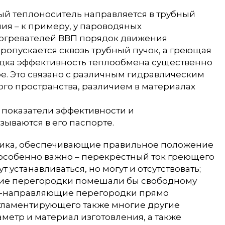
ый теплоноситель направляется в трубный
ния – к примеру, у пароводяных
догревателей ВВП порядок движения
опускается сквозь трубный пучок, а греющая
рядка эффективность теплообмена существенно
е. Это связано с различным гидравлическим
го пространства, различием в материалах
показатели эффективности и
ываются в его паспорте.
ника, обеспечивающие правильное положение
 особенно важно – перекрёстный ток греющего
устанавливаться, но могут и отсутствовать;
акие перегородки помешали бы свободному
но-направляющие перегородки прямо
гламентирующего также многие другие
аметр и материал изготовления, а также