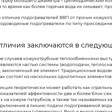
 трубу большего диаметра – цилиндрический кож
 в то время как более горячая вода их омывает, пр
отличия подогревателей ВВП от прочих кожухот
водоводяные подогреватели по типу присоедин
тличия заключаются в следую
ве случаев кожухотрубные теплообменники высту
 являются частью системы (водоподачи, теплосна
 законченный её элемент. Традиционные водово
как состоят из нескольких однотипных элементов 
секция теоретически может работать как отдель
оказателей эффективности две и более блок-се
 на кожухе патрубков, а также так называемых 
одключения в линию подачи подогреваемой воды 
переходники («переходы»). Вход и выход греюще