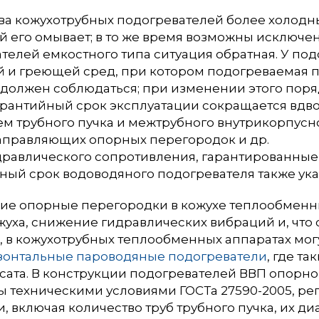
тва кожухотрубных подогревателей более холодн
ий его омывает; в то же время возможны исключе
телей емкостного типа ситуация обратная. У по
 и греющей сред, при котором подогреваемая пр
х, должен соблюдаться; при изменении этого по
гарантийный срок эксплуатации сокращается вдво
м трубного пучка и межтрубного внутрикорпусно
 направляющих опорных перегородок и др.
равлического сопротивления, гарантированные 
ный срок водоводяного подогревателя также указ
ие опорные перегородки в кожухе теплообмен
ожуха, снижение гидравлических вибраций и, что
 в кожухотрубных теплообменных аппаратах могут 
зонтальные пароводяные подогреватели
, где т
сата. В конструкции подогревателей ВВП опор
 техническими условиями ГОСТа 27590-2005, ре
, включая количество труб трубного пучка, их ди