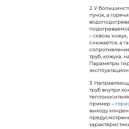
2. У большинс
пучок, а горяч
водоподогрева
подогреваемой
– сквозь кожу
снижается, а 
сопротивление
труб, кожуха,
Параметры гид
эксплуатацион
3. Направляющ
труб внутри к
теплоносителя,
пример –
гори
выходу конден
предусмотрены
характеристики