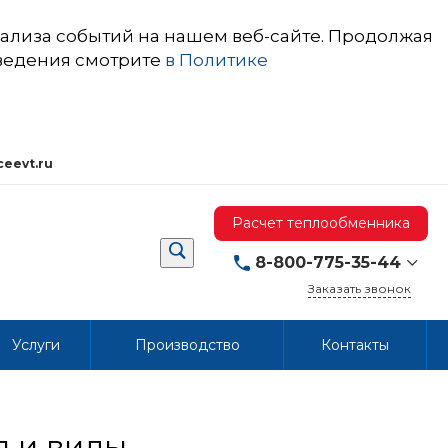
ализа событий на нашем веб-сайте. Продолжая
сведения смотрите
в Политике
ceevt.ru
Расчет теплообменника
8-800-775-35-44
Заказать звонок
8-800-775-35-44
Услуги
Производство
Контакты
603053,
Нижегородская
область, г.о. город
Нижний Новгород, г.
Нижний Новгород, пр.
Бусыгина, д. 1Б
Пн-Пт 08:00-17:00
я и виды
(мск)