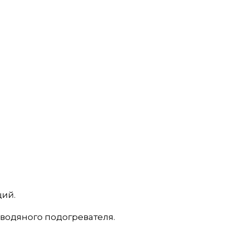
ций.
оводяного подогревателя.