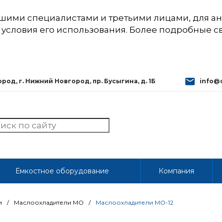
шими специалистами и третьими лицами, для ан
 условия его использования. Более подробные 
од, г. Нижний Новгород, пр. Бусыгина, д. 1Б
info@
Емкостное оборудование
Компания
и
/
Маслоохладители МО
/
Маслоохладители МО-12