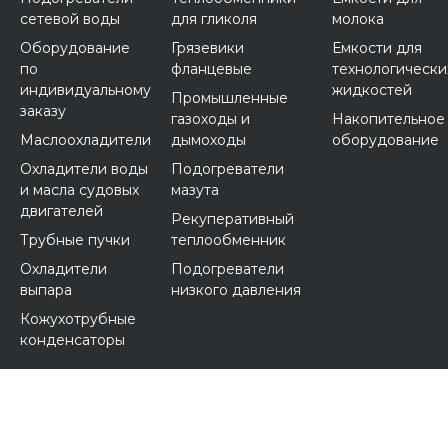
сетевой воды
для гликоля
молока
Оборудование
Грязевики
Емкости для
по
фланцевые
технологически
индивидуальному
жидкостей
Промышленные
заказу
газоходы и
Накопительное
Маслоохладители
дымоходы
оборудование
Охладители воды
Подогреватели
и масла судовых
мазута
двигателей
Рекуперативный
Трубные пучки
теплообменник
Охладители
Подогреватели
выпара
низкого давления
Кожухотрубные
конденсаторы