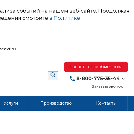
ализа событий на нашем веб-сайте. Продолжая
сведения смотрите
в Политике
ceevt.ru
Расчет теплообменника
8-800-775-35-44
Заказать звонок
8-800-775-35-44
Услуги
Производство
Контакты
603053,
Нижегородская
область, г.о. город
Нижний Новгород, г.
Нижний Новгород, пр.
Бусыгина, д. 1Б
Пн-Пт 08:00-17:00
(мск)