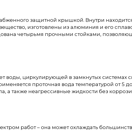
набженного защитной крышкой. Внутри находится 
ещество, изготовлены из алюминия и его сплаво
рудована четырьмя прочными стойками, позволяю
чет воды, циркулирующей в замкнутых системах 
рименяется проточная вода температурой от 5 до
а, а также неагрессивные жидкости без коррози
ктром работ – она может охлаждать большинств