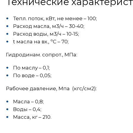
Технические характерис
Тепл. поток, кВт, не менее – 100;
Расход масла, м3/ч – 30-40;
Расход воды, м3/ч – 10-15;
t масла на вх., ºС – 70;
Гидродинам. сопрот., МПа:
По маслу – 0,1;
По воде – 0,05;
Рабочее давление, Мпа (кгс/см2):
Масла – 0,8;
Воды – 0,4;
Масса, кг – 210.