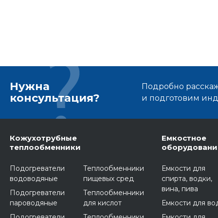
Нужна
Подробно расскаже
консультация?
и подготовим ин
Кожухотрубные
Емкостное
теплообменники
оборудовани
Подогреватели
Теплообменники
Емкости для
водоводяные
пищевых сред
спирта, водки,
вина, пива
Подогреватели
Теплообменники
пароводяные
для кислот
Емкости для во
Подогреватели
Теплообменники
Емкости для