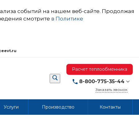
ализа событий на нашем веб-сайте. Продолжая
сведения смотрите
в Политике
ceevt.ru
Расчет теплообменника
8-800-775-35-44
Заказать звонок
8-800-775-35-44
Услуги
Производство
Контакты
603053,
Нижегородская
область, г.о. город
Нижний Новгород, г.
Нижний Новгород, пр.
Бусыгина, д. 1Б
Пн-Пт 08:00-17:00
(мск)