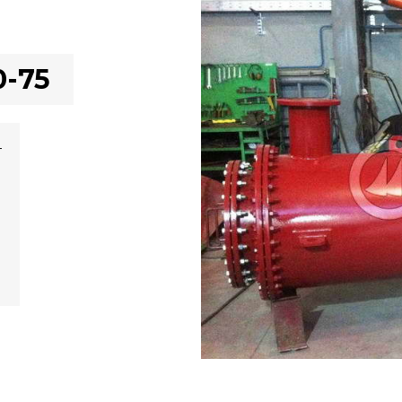
-75
–