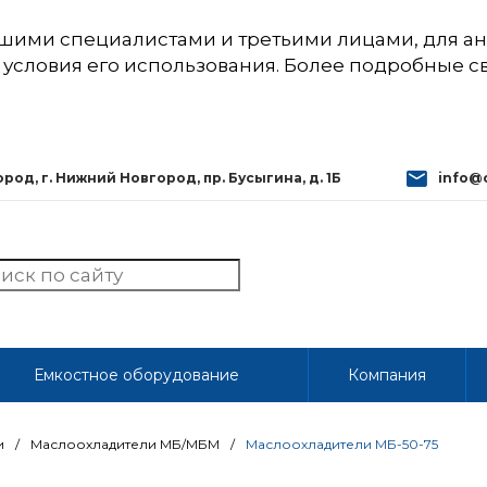
шими специалистами и третьими лицами, для ан
 условия его использования. Более подробные 
од, г. Нижний Новгород, пр. Бусыгина, д. 1Б
info@
Емкостное оборудование
Компания
и
/
Маслоохладители МБ/МБМ
/
Маслоохладители МБ-50-75