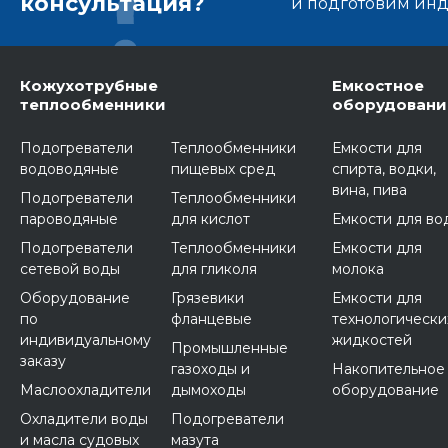
консультация?
и подготовим ин
Кожухотрубные
Емкостное
теплообменники
оборудовани
Подогреватели
Теплообменники
Емкости для
водоводяные
пищевых сред
спирта, водки,
вина, пива
Подогреватели
Теплообменники
пароводяные
для кислот
Емкости для во
Подогреватели
Теплообменники
Емкости для
сетевой воды
для гликоля
молока
Оборудование
Грязевики
Емкости для
по
фланцевые
технологически
индивидуальному
жидкостей
Промышленные
заказу
газоходы и
Накопительное
Маслоохладители
дымоходы
оборудование
Охладители воды
Подогреватели
и масла судовых
мазута