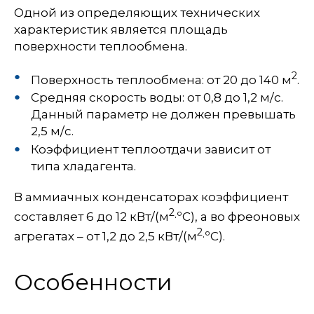
Одной из определяющих технических
характеристик является площадь
поверхности теплообмена.
2
Поверхность теплообмена: от 20 до 140 м
.
Средняя скорость воды: от 0,8 до 1,2 м/с.
Данный параметр не должен превышать
2,5 м/с.
Коэффициент теплоотдачи зависит от
типа хладагента.
В аммиачных конденсаторах коэффициент
2
составляет 6 до 12 кВт/(м
·ºС), а во фреоновых
2
агрегатах – от 1,2 до 2,5 кВт/(м
·ºС).
Особенности